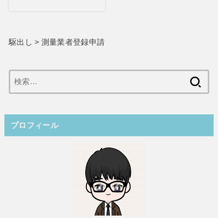
駆出し
>
測量業者登録申請
検
索:
プロフィール