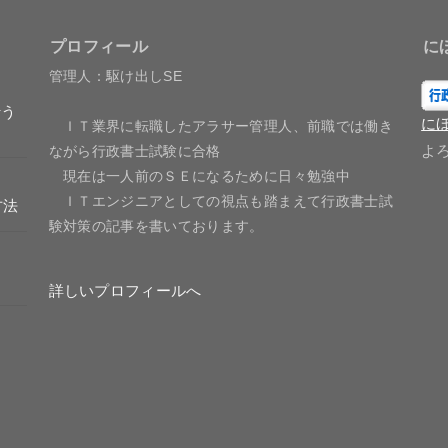
プロフィール
に
管理人：駆け出しSE
行う
に
ＩＴ業界に転職したアラサー管理人、前職では働き
よ
ながら行政書士試験に合格
現在は一人前のＳＥになるために日々勉強中
ＩＴエンジニアとしての視点も踏まえて行政書士試
方法
験対策の記事を書いております。
詳しいプロフィールへ