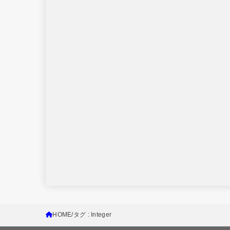
HOME
タグ : Integer