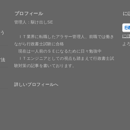
プロフィール
に
管理人：駆け出しSE
行う
に
ＩＴ業界に転職したアラサー管理人、前職では働き
よ
ながら行政書士試験に合格
現在は一人前のＳＥになるために日々勉強中
ＩＴエンジニアとしての視点も踏まえて行政書士試
方法
験対策の記事を書いております。
詳しいプロフィールへ