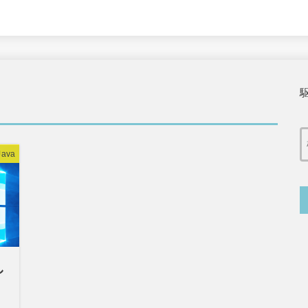
Java
し