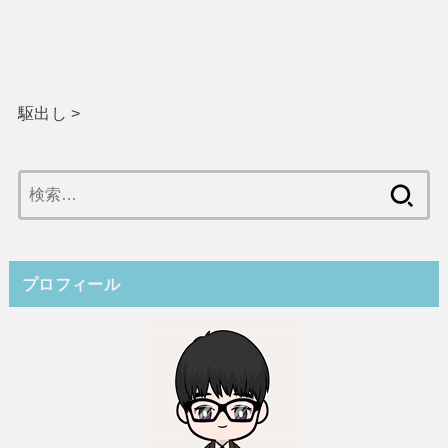
駆出し
>
検
索:
プロフィール