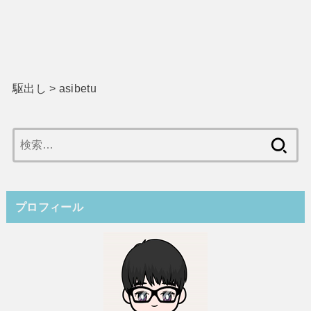
駆出し
>
asibetu
検
索:
プロフィール