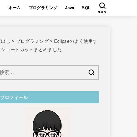
ホーム
プログラミング
Java
SQL
SEARCH
駆出し
>
プログラミング
>
Eclipseのよく使用す
るショートカットまとめました
検
索:
プロフィール