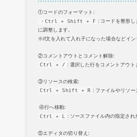
①コードのフォーマット:
・Ctrl + Shift + F
: コードを整形
に調整します。
※if文を入れて入れ子になった場合などイ
②コメントアウトとコメント解除:
Ctrl + /
: 選択した行をコメントアウ
③リソースの検索:
Ctrl + Shift + R
: ファイルやリソ
④行へ移動:
Ctrl + L
: ソースファイル内の指定さ
⑤エディタの切り替え: