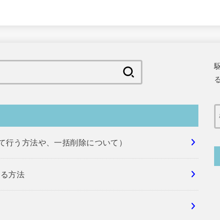
検
索:
めて行う方法や、一括削除について）
する方法