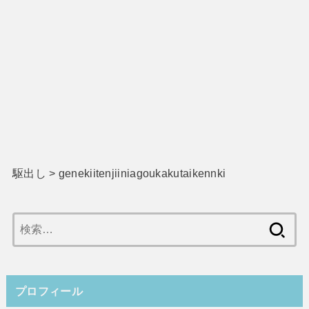
駆出し
>
genekiitenjiiniagoukakutaikennki
検
索:
プロフィール