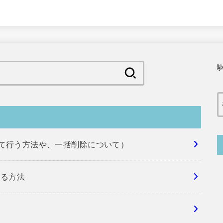
検
索:
めて行う方法や、一括削除について）
する方法