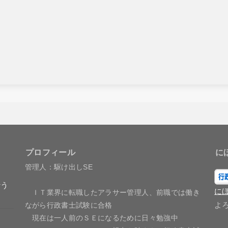
プロフィール
に
管理人：駆け出しSE
行う
に
ＩＴ業界に転職したアラサー管理人、前職では働き
よ
ながら行政書士試験に合格
現在は一人前のＳＥになるために日々勉強中