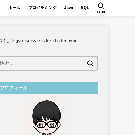
ホーム
プログラミング
Java
SQL
SEARCH
駆出し
>
gyouseisyosisiken-haitenhyou
検
索:
プロフィール