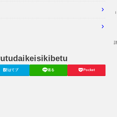
utudaikeisikibetu
はてブ
送る
Pocket