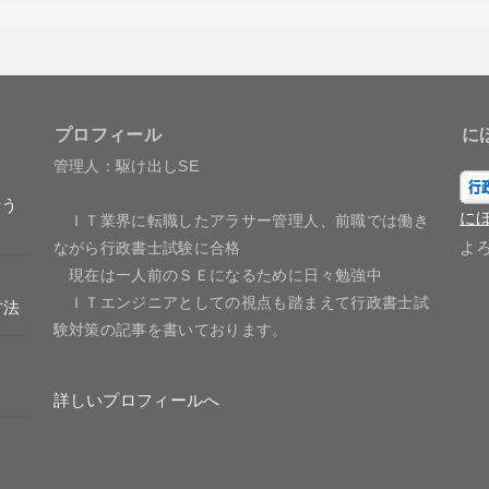
プロフィール
に
管理人：駆け出しSE
行う
に
ＩＴ業界に転職したアラサー管理人、前職では働き
よ
ながら行政書士試験に合格
現在は一人前のＳＥになるために日々勉強中
ＩＴエンジニアとしての視点も踏まえて行政書士試
方法
験対策の記事を書いております。
詳しいプロフィールへ