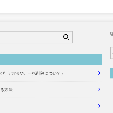
検
索:
めて行う方法や、一括削除について）
する方法