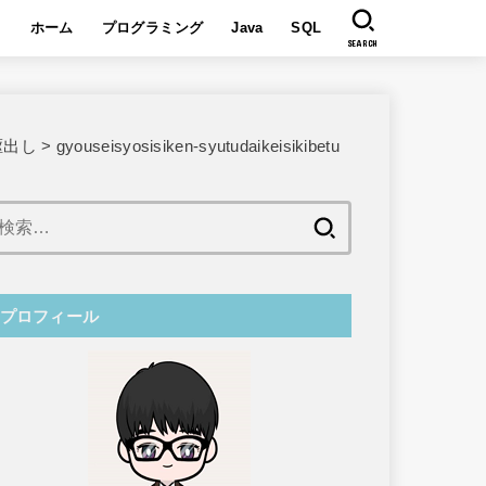
ホーム
プログラミング
Java
SQL
SEARCH
駆出し
>
gyouseisyosisiken-syutudaikeisikibetu
検
索:
プロフィール