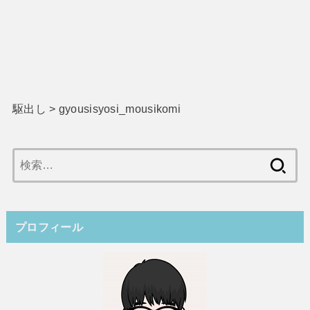
駆出し
>
gyousisyosi_mousikomi
検
索:
プロフィール