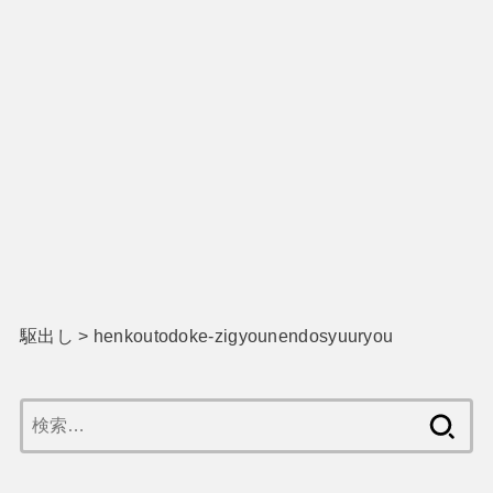
駆出し
>
henkoutodoke-zigyounendosyuuryou
検
索: