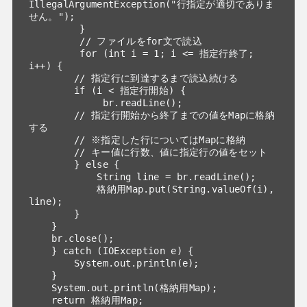
IllegalArgumentException("行指定が適切でありま
せん。");

         }

         // ファイルをfor文で読込

         for (int i = 1; i <= 指定行終了; 
i++) {

        // 指定行に到達するまで読込続ける

        if (i < 指定行開始) {

             br.readLine();

        // 指定行開始から終了までの値をMapに格納
する

        // ※指定した行についてはMapに格納

        // キー値に行数、値に指定行の値をセット

        } else {

            String line = br.readLine();

            格納用Map.put(String.valueOf(i), 
line);

        }

    }

    br.close();

    } catch (IOException e) {

        System.out.println(e);

    }

    System.out.println(格納用Map);

    return 格納用Map;
