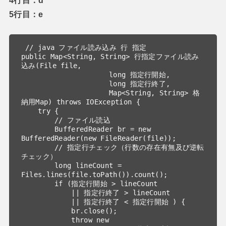
4行目：d
5行目：e
 // java ファイル読み込み 行 指定

public Map<String, String> 行指定ファイル読み
込み(File file, 

                     long 指定行開始, 

                     long 指定行終了, 

                     Map<String, String> 格
納用Map) throws IOException {

    try {

        // ファイル読込

        BufferedReader br = new 
BufferedReader(new FileReader(file));

        // 指定行チェック（行数の存在有無及び逆転
チェック）

        long lineCount = 
Files.lines(file.toPath()).count();

        if (指定行開始 > lineCount

            || 指定行終了 > lineCount

            || 指定行終了 < 指定行開始 ) {

            br.close();

            throw new 