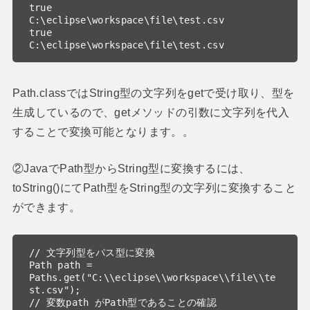
true

C:\eclipse\workspace\file\test.csv

true

C:\eclipse\workspace\file\test.csv
Path.classではString型の文字列をgetで受け取り、型を
生成しているので、getメソッドの引数に文字列を代入
することで変換可能となります。。
②JavaでPath型からString型に変換するには、
toString()にてPath型をString型の文字列に変換すること
ができます。
// 文字列型をパス型に変換

Path path = 
Paths.get("C:\\eclipse\\workspace\\file\\te
st.csv");

// 変数path がPath型であることの確認
