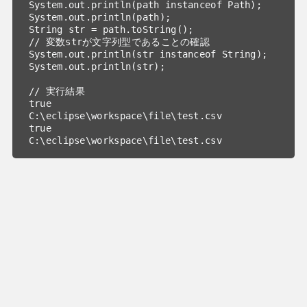
System.out.println(path instanceof Path);

System.out.println(path);

String str = path.toString();

// 変数strが文字列型であることの確認

System.out.println(str instanceof String);

System.out.println(str);

// 実行結果 

true

C:\eclipse\workspace\file\test.csv

true

C:\eclipse\workspace\file\test.csv