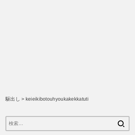
駆出し
>
keieikibotouhyoukakekkatuti
検
索: