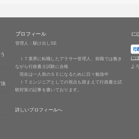
プロフィール
に
管理人：駆け出しSE
行う
に
ＩＴ業界に転職したアラサー管理人、前職では働き
よ
ながら行政書士試験に合格
現在は一人前のＳＥになるために日々勉強中
ＩＴエンジニアとしての視点も踏まえて行政書士試
方法
験対策の記事を書いております。
詳しいプロフィールへ