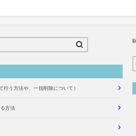
検
索:
めて行う方法や、一括削除について）
する方法