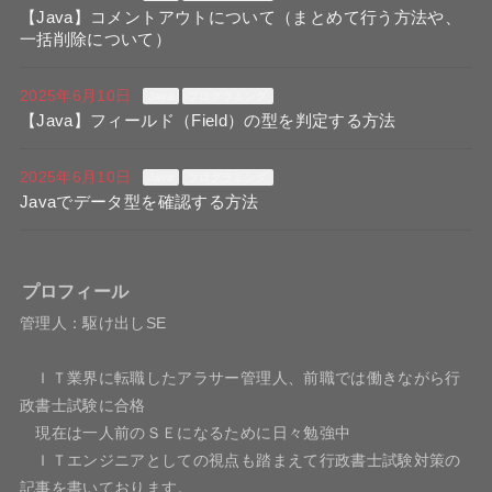
【Java】コメントアウトについて（まとめて行う方法や、
一括削除について）
2025年6月10日
Java
プログラミング
【Java】フィールド（Field）の型を判定する方法
2025年6月10日
Java
プログラミング
Javaでデータ型を確認する方法
プロフィール
管理人：駆け出しSE
ＩＴ業界に転職したアラサー管理人、前職では働きながら行
政書士試験に合格
現在は一人前のＳＥになるために日々勉強中
ＩＴエンジニアとしての視点も踏まえて行政書士試験対策の
記事を書いております。