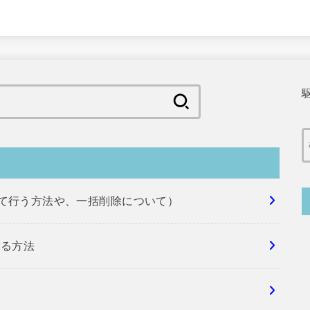
検
索:
めて行う方法や、一括削除について）
する方法