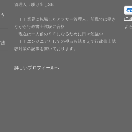
管理人：駆け出しSE
行う
に
ＩＴ業界に転職したアラサー管理人、前職では働き
よ
ながら行政書士試験に合格
現在は一人前のＳＥになるために日々勉強中
ＩＴエンジニアとしての視点も踏まえて行政書士試
方法
験対策の記事を書いております。
詳しいプロフィールへ