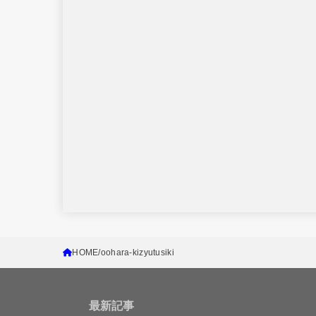
HOME
oohara-kizyutusiki
最新記事