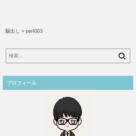
駆出し
>
perl003
検
索:
プロフィール