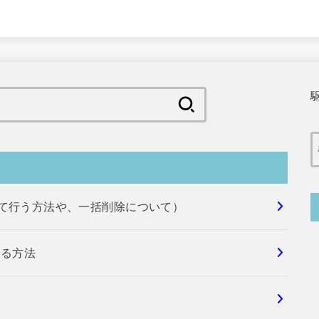
検
索:
めて行う方法や、一括削除について）
する方法