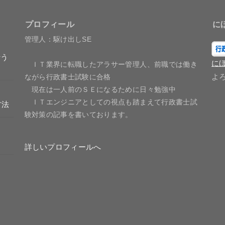
プロフィール
に
管理人：駆け出しSE
行う
に
ＩＴ業界に転職したアラサー管理人、前職では働き
よ
ながら行政書士試験に合格
現在は一人前のＳＥになるために日々勉強中
ＩＴエンジニアとしての視点も踏まえて行政書士試
方法
験対策の記事を書いております。
詳しいプロフィールへ