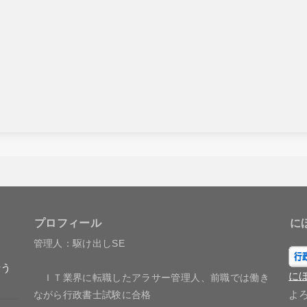
プロフィール
に
管理人：駆け出しSE
行う
に
ＩＴ業界に転職したアラサー管理人、前職では働き
よ
ながら行政書士試験に合格