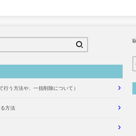
検
索:
めて行う方法や、一括削除について）
する方法