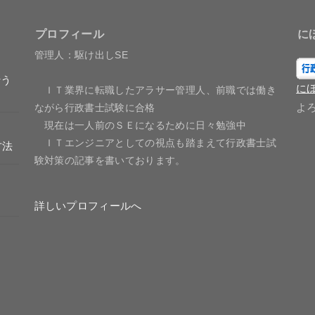
プロフィール
に
管理人：駆け出しSE
行う
に
ＩＴ業界に転職したアラサー管理人、前職では働き
よ
ながら行政書士試験に合格
現在は一人前のＳＥになるために日々勉強中
ＩＴエンジニアとしての視点も踏まえて行政書士試
方法
験対策の記事を書いております。
詳しいプロフィールへ