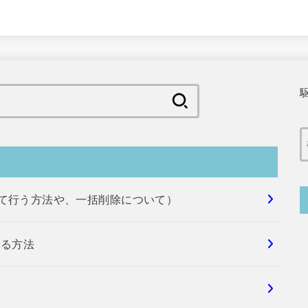
検
索:
めて行う方法や、一括削除について）
する方法