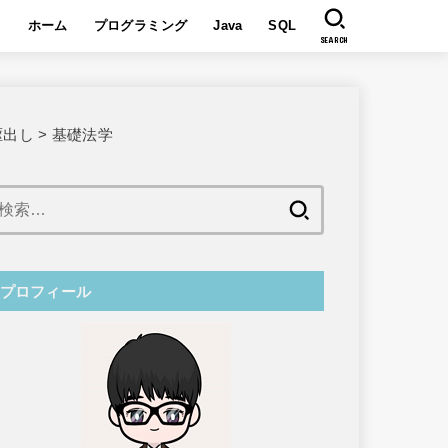
ホーム
プログラミング
Java
SQL
SEARCH
駆出し
>
基礎法学
検
索:
プロフィール