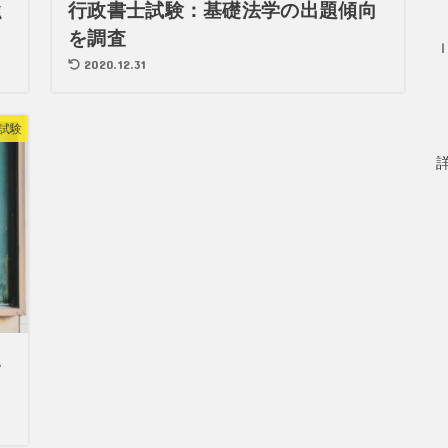
強
行政書士試験：基礎法学の出題傾向
を調査
2020.12.31
試験
い