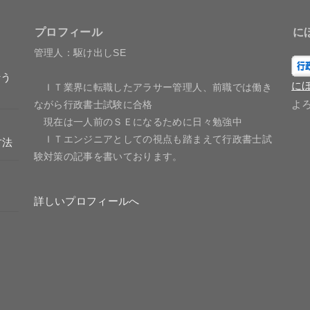
プロフィール
に
管理人：駆け出しSE
行う
に
ＩＴ業界に転職したアラサー管理人、前職では働き
よ
ながら行政書士試験に合格
現在は一人前のＳＥになるために日々勉強中
ＩＴエンジニアとしての視点も踏まえて行政書士試
方法
験対策の記事を書いております。
詳しいプロフィールへ