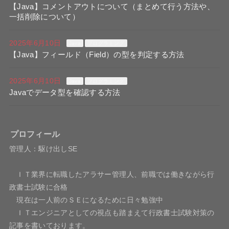
【Java】コメントアウトについて（まとめて行う方法や、
一括削除について）
2025年6月10日
Java
プログラミング
【Java】フィールド（Field）の型を判定する方法
2025年6月10日
Java
プログラミング
Javaでデータ型を確認する方法
プロフィール
管理人：駆け出しSE
ＩＴ業界に転職したアラサー管理人、前職では働きながら行
政書士試験に合格
現在は一人前のＳＥになるために日々勉強中
ＩＴエンジニアとしての視点も踏まえて行政書士試験対策の
記事を書いております。