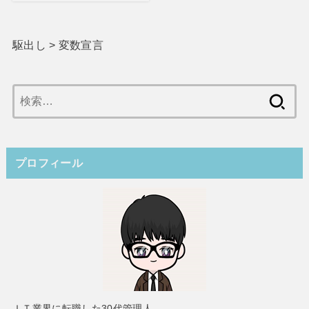
駆出し
>
変数宣言
検
索:
プロフィール
ＩＴ業界に転職した30代管理人