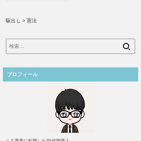
駆出し
>
憲法
検
索:
プロフィール
ＩＴ業界に転職した30代管理人