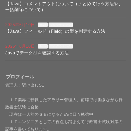
【Java】コメントアウトについて（まとめて行う方法や、
一括削除について）
2025年6月10日
Java
プログラミング
【Java】フィールド（Field）の型を判定する方法
2025年6月10日
Java
プログラミング
Javaでデータ型を確認する方法
プロフィール
管理人：駆け出しSE
ＩＴ業界に転職したアラサー管理人、前職では働きながら行
政書士試験に合格
現在は一人前のＳＥになるために日々勉強中
ＩＴエンジニアとしての視点も踏まえて行政書士試験対策の
記事を書いております。