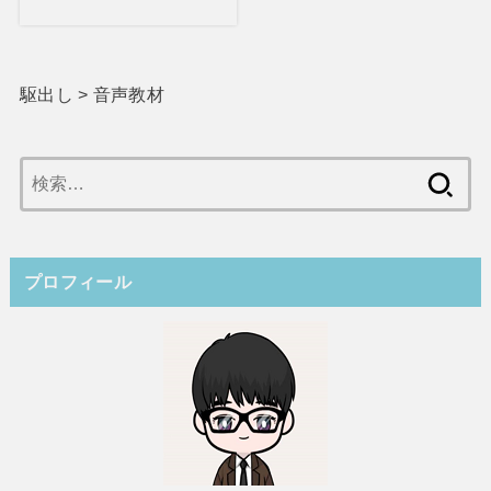
駆出し
>
音声教材
検
索:
プロフィール