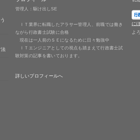
管理人：駆け出しSE
行う
に
ＩＴ業界に転職したアラサー管理人、前職では働き
よ
ながら行政書士試験に合格
現在は一人前のＳＥになるために日々勉強中
ＩＴエンジニアとしての視点も踏まえて行政書士試
方法
験対策の記事を書いております。
詳しいプロフィールへ