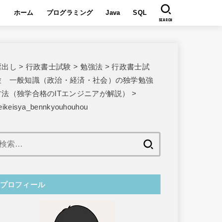
ホーム
プログラミング
Java
SQL
SEARCH
駆出し
>
行政書士試験
>
勉強法
>
行政書士試
験 一般知識（政治・経済・社会）の独学勉強
方法（独学合格のITエンジニアが解説）
>
eikeisya_bennkyouhouhou
検
索:
プロフィール