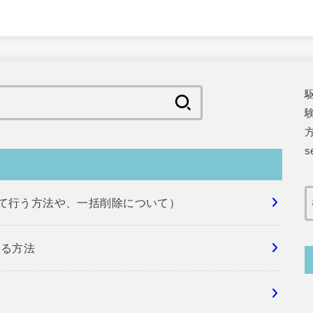
検
索:
s
めて行う方法や、一括削除について）
する方法