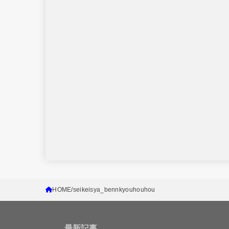
HOME
seikeisya_bennkyouhouhou
最新記事