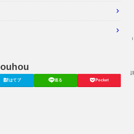
houhou
はてブ
送る
Pocket