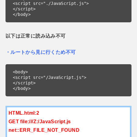
<script src="./JavaScript.js">

</script>

</body>
以下は正常に読み込み不可
・ルートから見に行くため不可
<body>

<script src="/JavaScript.js">

</script>

</body>
HTML.html:2
GET file:///Z:/JavaScript.js
net::ERR_FILE_NOT_FOUND