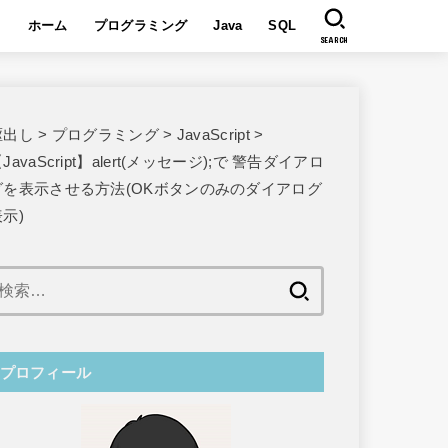
ホーム
プログラミング
Java
SQL
SEARCH
駆出し
>
プログラミング
>
JavaScript
>
JavaScript】alert(メッセージ);で 警告ダイアロ
グを表示させる方法(OKボタンのみのダイアログ
示)
検
索:
プロフィール