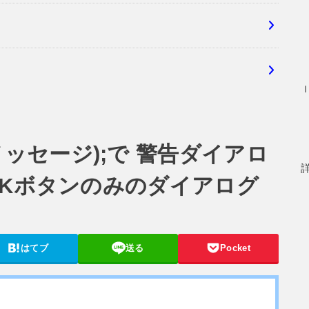
ert(メッセージ);で 警告ダイアロ
OKボタンのみのダイアログ
はてブ
送る
Pocket