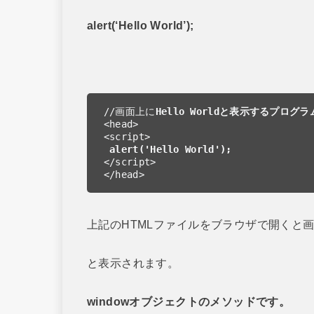
alert(‘Hello World’);
//画面上に
Hello Worldと表示するプログラ
<head>

<script> 

alert('Hello World');
</script>

</head>
上記のHTMLファイルをブラウザで開くと
と表示されます。
windowオブジェクトのメソッドです。