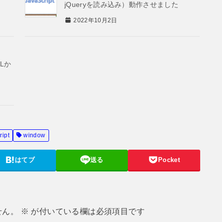
jQueryを読み込み）動作させました
2022年10月2日
MLか
ript
window
はてブ
送る
Pocket
せん。
※
が付いている欄は必須項目です