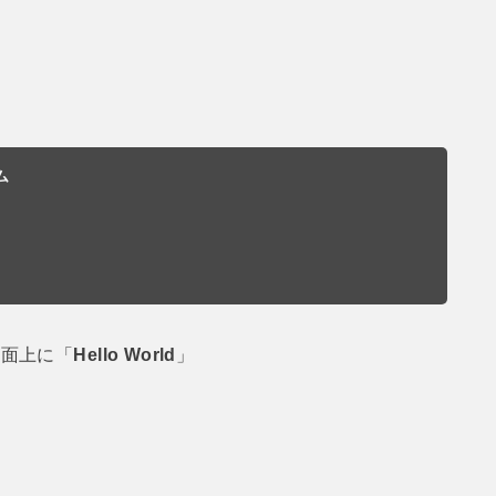
ム
画面上に「
Hello World
」