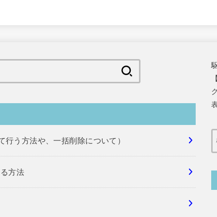
検
【
索:
表
めて行う方法や、一括削除について）
する方法