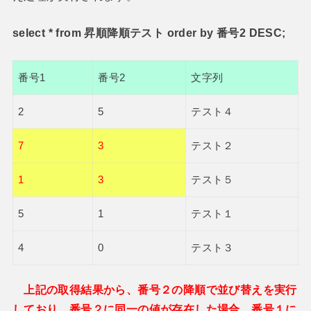
select * from 昇順降順テスト order by 番号2 DESC;
番号1
番号2
文字列
2
5
テスト４
7
3
テスト２
1
3
テスト５
5
1
テスト１
4
0
テスト３
上記の取得結果から、番号２の降順で並び替えを実行
しており、番号２に同一の値が存在した場合、番号１に