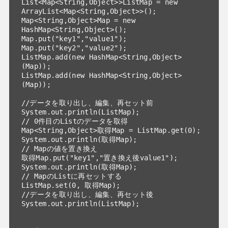
List<Map<String,Object>>ListMap = new 
ArrayList<Map<String,Object>>();

Map<String,Object>Map = new 
HashMap<String,Object>();

Map.put("key1","value1");

Map.put("key2","value2");

ListMap.add(new HashMap<String,Object>
(Map));

ListMap.add(new HashMap<String,Object>
(Map));

//データを取り出し、編集、再セット前

System.out.println(ListMap);

// 0件目のListのデータを取得

Map<String,Object>取得Map = ListMap.get(0);

System.out.println(取得Map);

// Mapの値を置き換え

取得Map.put("key1","置き換え後value1");

System.out.println(取得Map);

// MapのListに再セットする

ListMap.set(0, 取得Map);

//データを取り出し、編集、再セット後

System.out.println(ListMap);
