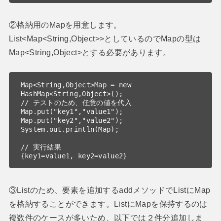
②格納用のMapを用意します。
List<Map<String,Object>>としているのでMapの型は
Map<String,Object>とする必要があります。
Map<String,Object>Map = new 
HashMap<String,Object>();

// テストのため、任意の値を代入

Map.put("key1","value1");

Map.put("key2","value2");

System.out.println(Map);

// 実行結果

{key1=value1, key2=value2}
③Listのため、要素を追加するaddメソッドでListにMap
を格納することができます。ListにMapを保持するのは
複数件のケースが多いため、以下では２件分追加しま