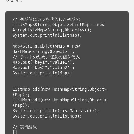
// 初期値にカラを代入した初期化

List<Map<String,Object>>ListMap = new 
ArrayList<Map<String,Object>>();

System.out.println(ListMap);

Map<String,Object>Map = new 
HashMap<String,Object>();

// テストのため、任意の値を代入

Map.put("key1","value1");

Map.put("key2","value2");

System.out.println(Map);

ListMap.add(new HashMap<String,Object>
(Map));

ListMap.add(new HashMap<String,Object>
(Map));

System.out.println(ListMap.size());

System.out.println(ListMap);

// 実行結果

[]
