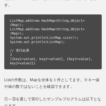
す。
ListMap.add(new HashMap<String,Object>
(Map));

ListMap.add(new HashMap<String,Object>
(Map));

System.out.println(ListMap.size());

System.out.println(ListMap);

// 実行結果

2

[{key1=value1, key2=value2}, {key1=value1, 
key2=value2}]
Listの件数は、Mapを全体を１件としてます。※キー値
や値の数ではないことを確認できます。
①～③を通しで実行したサンプルプログラムは以下とな
ります。