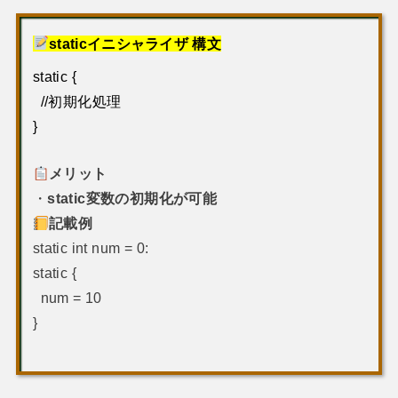
構文
staticイニシャライザ
static {
//初期化処理
}
メリット
・
static変数の初期化が可能
記載例
static int num = 0:
static {
num = 10
}