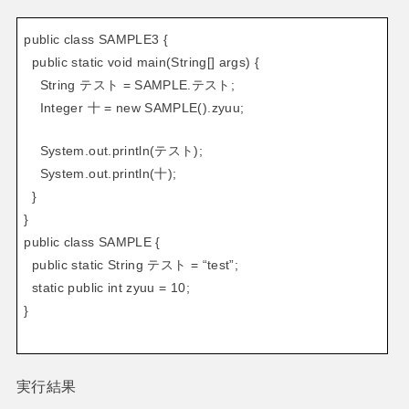
public class SAMPLE3 {
public static void main(String[] args) {
String テスト = SAMPLE.テスト;
Integer 十 = new SAMPLE().zyuu;
System.out.println(テスト);
System.out.println(十);
}
}
public class SAMPLE {
public static String テスト = “test”;
static public int zyuu = 10;
}
実行結果