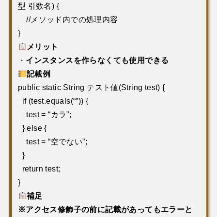
型 引数名) {
//メソッド内での処理内容
}
メリット
・
インスタンスを作らなくても使用できる
記載例
public static String テスト値(String test) {
if (test.equals(“”)) {
test = “カラ”;
} else {
test = “空でない”;
}
return test;
}
補足
※アクセス修飾子の前に記載があってもエラーと