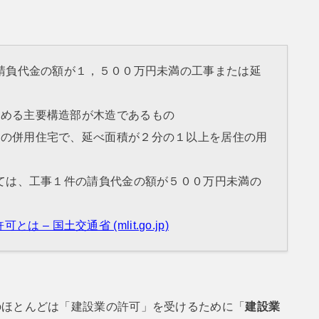
の請負代金の額が１，５００万円未満の工事または延
定める主要構造部が木造であるもの
との併用住宅で、延べ面積が２分の１以上を居住の用
いては、工事１件の請負代金の額が５００万円未満の
– 国土交通省 (mlit.go.jp)
のほとんどは「建設業の許可」を受けるために「
建設業