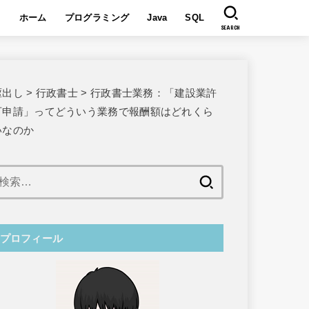
ホーム
プログラミング
Java
SQL
SEARCH
駆出し
>
行政書士
>
行政書士業務：「建設業許
可申請」ってどういう業務で報酬額はどれくら
いなのか
検
索:
プロフィール