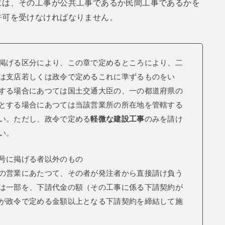
には、その工事が公共工事であるか民間工事であるかを
許可を受けなければなりません。
掲げる区分により、この章で定めるところにより、二
は支店若しくは政令で定めるこれに準ずるものをい
する場合にあつては国土交通大臣の、一の都道府県の
とする場合にあつては当該営業所の所在地を管轄する
い。ただし、政令で定める
軽微な建設工事
のみを請け
い。
号に掲げる者以外のもの
の営業にあたつて、その者が発注者から直接請け負う
は一部を、下請代金の額（その工事に係る下請契約が
が政令で定める金額以上となる下請契約を締結して施