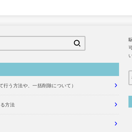
検
索:
めて行う方法や、一括削除について）
する方法