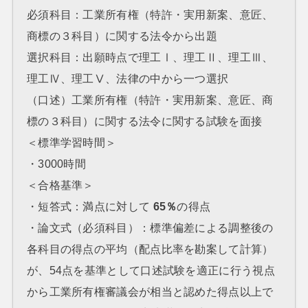
必須科目：工業所有権（特許・実用新案、意匠、
商標の３科目）に関する法令から出題
選択科目：出願時点で理工Ⅰ、理工Ⅱ、理工Ⅲ、
理工Ⅳ、理工Ⅴ、法律の中から一つ選択
（口述）工業所有権（特許・実用新案、意匠、商
標の３科目）に関する法令に関する試験を面接
＜標準学習時間＞
・3000時間
＜合格基準＞
・短答式：満点に対して
65％
の得点
・論文式（必須科目）：標準偏差による調整後の
各科目の得点の平均（配点比率を勘案して計算）
が、54点を基準として口述試験を適正に行う視点
から工業所有権審議会が相当と認めた得点以上で