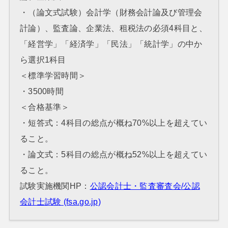
・（論文式試験）会計学（財務会計論及び管理会
計論）、監査論、企業法、租税法の必須4科目と、
「経営学」「経済学」「民法」「統計学」の中か
ら選択1科目
＜標準学習時間＞
・3500時間
＜合格基準＞
・短答式：4科目の総点が概ね70%以上を超えてい
ること。
・論文式：5科目の総点が概ね52%以上を超えてい
ること。
試験実施機関HP：
公認会計士・監査審査会/公認
会計士試験 (fsa.go.jp)