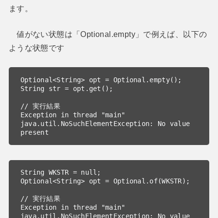
ます。
値がない状態は「Optional.empty」で例えば、以下の
ような状態です
Optional<String> opt = Optional.empty();

String str = opt.get();

// 実行結果

Exception in thread "main" 
java.util.NoSuchElementException: No value 
present
String WKSTR = null;

Optional<String> opt = Optional.of(WKSTR);

// 実行結果

Exception in thread "main" 
java.util.NoSuchElementException: No value 