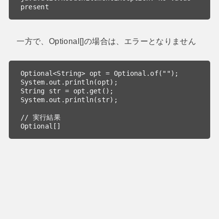
present
一方で、Optional[]の場合は、エラーとなりません
Optional<String> opt = Optional.of("");

System.out.println(opt);

String str = opt.get();

System.out.println(str);

// 実行結果

Optional[]