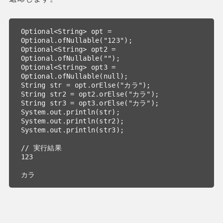
Optional<String> opt = 
Optional.ofNullable("123");

Optional<String> opt2 = 
Optional.ofNullable("");

Optional<String> opt3 = 
Optional.ofNullable(null);

String str = opt.orElse("カラ");

String str2 = opt2.orElse("カラ");

String str3 = opt3.orElse("カラ");

System.out.println(str);

System.out.println(str2);

System.out.println(str3);

// 実行結果

123

カラ