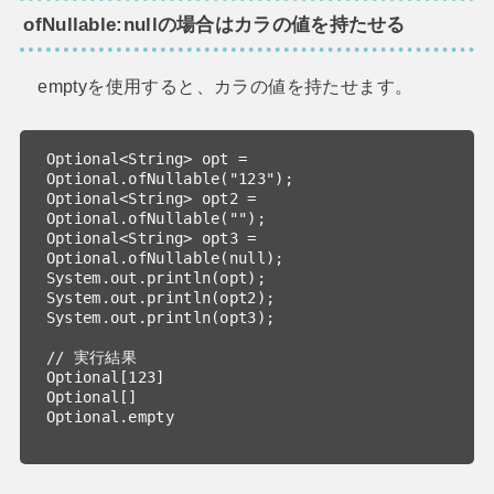
ofNullable:nullの場合はカラの値を持たせる
emptyを使用すると、カラの値を持たせます。
Optional<String> opt = 
Optional.ofNullable("123");

Optional<String> opt2 = 
Optional.ofNullable("");

Optional<String> opt3 = 
Optional.ofNullable(null);

System.out.println(opt);

System.out.println(opt2);

System.out.println(opt3);

// 実行結果

Optional[123]

Optional[]

Optional.empty
