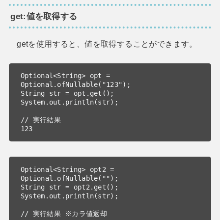
get:値を取得する
getを使用すると、値を取得することができます。
Optional<String> opt = 
Optional.ofNullable("123");

String str = opt.get();

System.out.println(str);

// 実行結果

123
Optional<String> opt2 = 
Optional.ofNullable("");

String str = opt2.get();

System.out.println(str);
