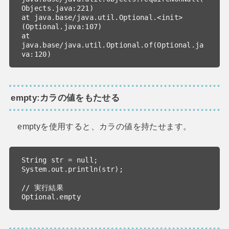
Objects.java:221)

at java.base/java.util.Optional.<init>
(Optional.java:107)

at 
java.base/java.util.Optional.of(Optional.ja
va:120)
empty:カラの値をもたせる
emptyを使用すると、カラの値を持たせます。
String str = null;

System.out.println(str);

// 実行結果

Optional.empty