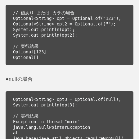
// 値あり または カラの場合

Optional<String> opt = Optional.of("123");

Optional<String> opt2 = Optional.of("");

System.out.println(opt);

System.out.println(opt2);

// 実行結果

Optional[123]

Optional[]
●nullの場合
Optional<String> opt3 = Optional.of(null);

System.out.println(opt3);

// 実行結果

Exception in thread "main" 
java.lang.NullPointerException

at 
java.base/java.util.Objects.requireNonNull(