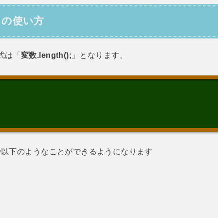
ッドの使い方
書式は「
変数.length();
」となります。
で以下のようなことができるようになります