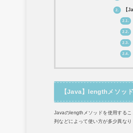
【J
2.
2.1.
2.2.
2.3.
2.4.
【Java】lengthメソ
Javaのlengthメソッドを使用する
列などによって使い方が多少異なり