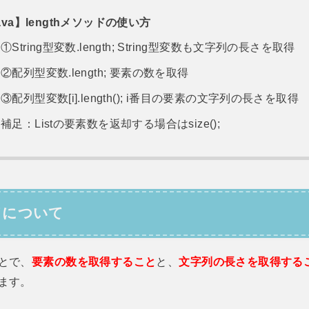
ava】lengthメソッドの使い方
①String型変数.length; String型変数も文字列の長さを取得
②配列型変数.length; 要素の数を取得
③配列型変数[i].length(); i番目の要素の文字列の長さを取得
補足：Listの要素数を返却する場合はsize();
ッドについて
ことで、
要素の数を取得すること
と、
文字列の長さを取得する
ます。