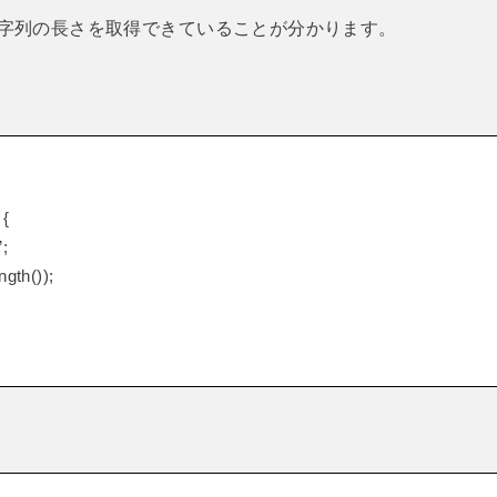
字列の長さを取得できていることが分かります。
」
 {
;
gth());