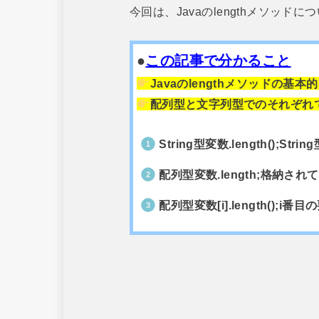
今回は、Javaのlengthメソッ
●
この記事で分かること
Javaのlengthメソッドの
配列型と文字列型でのそれぞれ
String型変数.length();
配列型変数.length;格納さ
配列型変数[i].length();