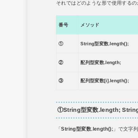
それではどのような形で使用するの
番号
メソッド
①
String型変数.length();
②
配列型変数.length;
③
配列型変数[i].length();
①
String型変数.length; 
「
String型変数.length();
」で文字