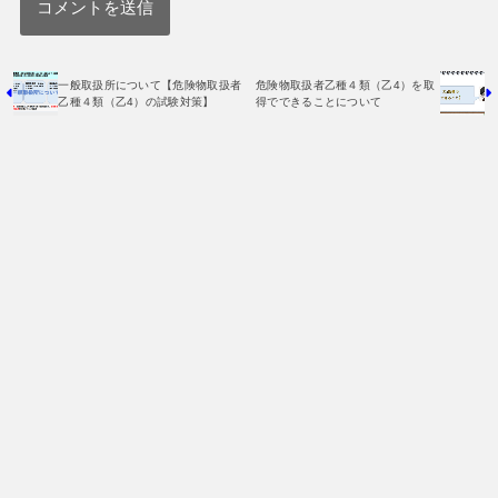
一般取扱所について【危険物取扱者
危険物取扱者乙種４類（乙4）を取
乙種４類（乙4）の試験対策】
得でできることについて