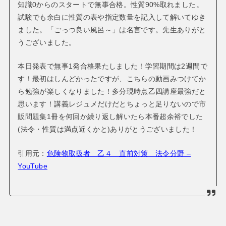
知識0からのスタートで無事合格。性質90%取れました。
試験でも余白に性質の表や指定数量を記入して解いてゆき
ました。「ごっつ良い風呂～」は名言です。先生ありがと
うございました。
本日発表で無事1発合格果たしました！学習期間は2週間で
す！最初はしんどかったですが、こちらの動画みつけてか
ら勉強が楽しくなりました！多分現時点乙四講座最強だと
思います！講義レジュメだけだとちょっと足りないので市
販問題集1冊を何回か繰り返し解いたら本番超余裕でした
(法令・性質は満点近くかと)ありがとうございました！
引用元：
危険物取扱者 乙４ 直前対策 法令分野 –
YouTube