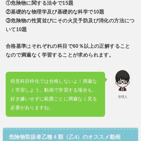
①危険物に関する法令で15題
②基礎的な物理学及び基礎的な科学で10題
③危険物の性質並びにその火災予防及び消化の方法につ
いて10題
合格基準
は
それぞれの科目で60％以上の正解すること
なので満遍なく学習することが求められます。
得意科目特化では合格しないよ！満遍な
く学習しよう。動画で学習する場合も、
管理人
好き嫌いせずに範囲ごとに満遍なく見る
必要がありますね。
危険物取扱者乙種４類（乙4）のオススメ動画