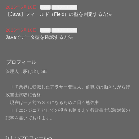
2025年6月10日
Java
プログラミング
【Java】フィールド（Field）の型を判定する方法
2025年6月10日
Java
プログラミング
Javaでデータ型を確認する方法
プロフィール
管理人：駆け出しSE
ＩＴ業界に転職したアラサー管理人、前職では働きながら行
政書士試験に合格
現在は一人前のＳＥになるために日々勉強中
ＩＴエンジニアとしての視点も踏まえて行政書士試験対策の
記事を書いております。
詳しいプロフィールへ