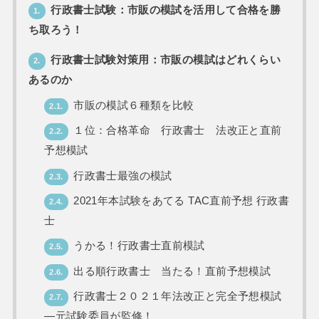
行政書士試験：市販の模試を活用して合格を勝
1.
ち取ろう！
行政書士試験対策用：市販の模試はどれくらい
2.
あるのか
市販の模試６種類を比較
2.1.
１位：合格革命 行政書士 法改正と直前
2.2.
予想模試
行政書士最強の模試
2.3.
2021年本試験をあてる TAC直前予想 行政書
2.4.
士
うかる！行政書士直前模試
2.5.
出る順行政書士 当たる！直前予想模試
2.6.
行政書士２０２１年法改正と完全予想模試
2.7.
―元試験委員が監修！