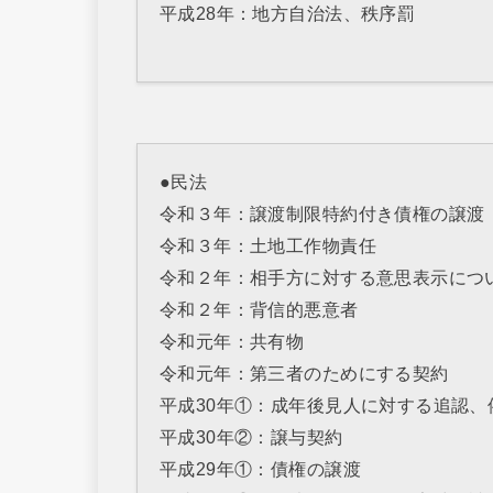
平成28年：地方自治法、秩序罰
●民法
令和３年：譲渡制限特約付き債権の譲渡
令和３年：土地工作物責任
令和２年：相手方に対する意思表示につ
令和２年：背信的悪意者
令和元年：共有物
令和元年：第三者のためにする契約
平成30年①：成年後見人に対する追認、
平成30年②：譲与契約
平成29年①：債権の譲渡