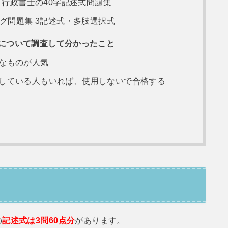
! 行政書士の40字記述式問題集
ング問題集 3記述式・多肢選択式
について調査して分かったこと
なものが人気
している人もいれば、使用しないで合格する
て
の
記述式は3問60点分
があります。