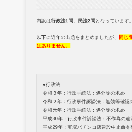
内訳は
行政法1問
、
民法2問
となっています
以下に近年の出題をまとめましたが、
同じ
はありません。
●行政法
令和３年：行政手続法：処分等の求め
令和２年：行政事件訴訟法：無効等確認
令和元年：行政手続法：処分等の求め
平成30年：行政事件訴訟法：不作為の違
平成29年：宝塚パチンコ店建設中止命令