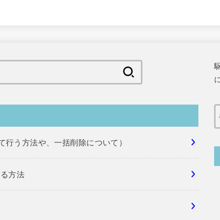
検
索:
めて行う方法や、一括削除について）
する方法