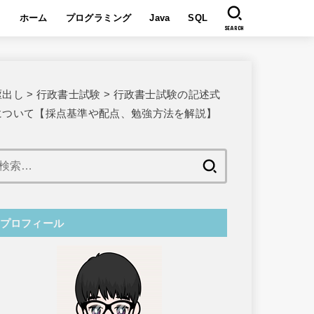
ホーム
プログラミング
Java
SQL
SEARCH
駆出し
>
行政書士試験
>
行政書士試験の記述式
について【採点基準や配点、勉強方法を解説】
検
索:
プロフィール